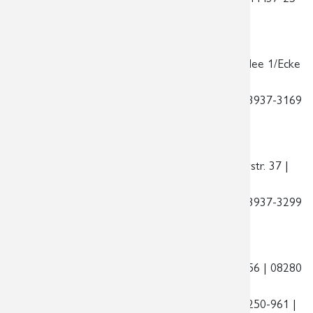
| E-Mail:
praxis@radiologie-leipzig.de
Standort im Markkleeberg-Center
| Kirschallee 1/Ecke
Koburger Straße | 04416 Markkleeberg
Telefon:
0341 3937-3100 | Telefax:
0341 3937-3169
| E-Mail:
praxis@radiologie-markkleeberg.de
Standort am Rathaus Schönefeld
| Ossietzkystr. 37 |
04347 Leipzig
Telefon:
0341 3937-3200 | Telefax:
0341 3937-3299
| E-Mail:
praxis@radiologie-schoenefeld.de
Standort am Auerhammer
| Zschorlauer Str. 56 | 08280
Aue – Bad Schlema
Telefon:
03771 250-960 | Telefax:
03771 250-961 |