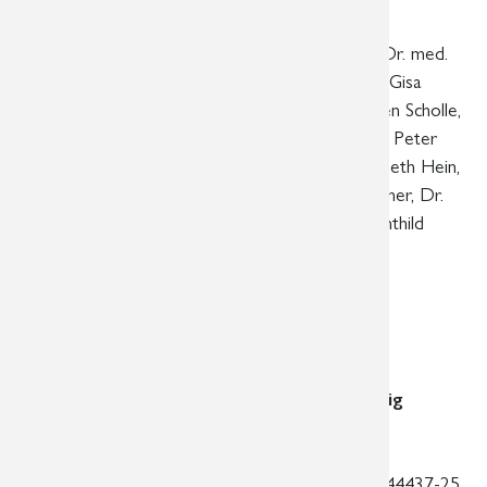
Fachärzte für Radiologie
Dr. med. Ute Bayer, Dr. med. Romy Steinecke, Dr. med.
Roland Schmidt, Dr. med. Ute Englisch, Dr. med. Gisa
Löbe, Dr. med. Grit Häntschel, Dr. med. Thorsten Scholle,
Dr. med. Max-Ludwig Schäfer, Dr. med. Andreas Peter
Erler, Dr. med. Friederike Lerche, Dr. med. Elizabeth Hein,
Dr. med. Josephin Gawlitza, Dr. med. Philipp Tilgner, Dr.
med. Christina Mory, Seweryn Krzykowski, Mechthild
Kristokat
Fachärzte für Radiologie/Neuroradiologie
PD Dr. med. habil. Jens-Peter Schneider
Dr. med. Dominik Fritzsch
Standort am Diakonissenkrankenhaus Leipzig
Hauptstandort
Georg-Schwarz-Str. 49 | 04177 Leipzig
Telefon:
0341 3937-3000 | Telefax:
0341 44437-25