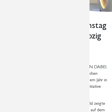
ICH BIN DABEI! Aktionstag
gegen Brustkrebs in Leipzig
15.09.2019 10:00
von René Döhler
Ein gelungener Tag!
Zum zweiten Mal fand die Veranstaltung ICH BIN DABEI,
organsiert unter der Schirmherrschaft der Deutschen
Gesellschaft für Senologie in Leipzig statt, in diesem Jahr in
Kombination mit dem PINK SHOE DAY, einer Initiative
des Haus Leben e.V.
Ein buntes, sonniges – vor allem aber pinkes – Bild zeigte
sich am Samstag, den 14.09.2019 den Leipzigern auf dem