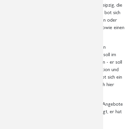
verschiedensten medizinischen Einrichtungen in Leipzig, die
täglich mit dem Thema Brustkrebs zu tun haben, bot sich
die Gelegenheit für ein persönliches Kennenlernen oder
vertraute Gespräche mit langjährigen Kollegen sowie einen
Erfahrungsaustausch in entspannter Atmosphäre.
75.000 Neuerkrankungen an Brustkrebs gibt es in
Deutschland jährlich, für jede neu erkrankte Frau soll im
Rahmen des PINK SHOE DAYS ein Schuh stehen - er soll
ein Zeichen setzen für Aufmerksamkeit, Information und
Vorsorge. Auf den Treppen der Oper Leipzig bot sich ein
pinkes Meer an kreativ gestalteten Schuhen. Auch hier
blieben viele Passanten nachdenklich stehen.
Dieser Tag sollte informieren, Ängste abbauen, Angebote
unterbereiten und Mut machen – ich bin überzeugt, er hat
viele erreicht, mich hat er berührt.