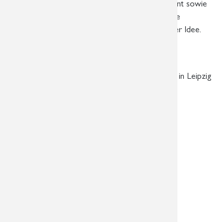
Vielen Dank an alle Beteiligten für ihr Engagement sowie
an die Berliner Agentur 2PAX für die angenehme
Zusammenarbeit, die Planung und Umsetzung der Idee.
Heike Siegl
Praxismanagement
Überörtliche Radiologische Gemeinschaftspraxis in Leipzig
und Markkleeberg
Mammographie-Screening Einheit 2 Leipzig