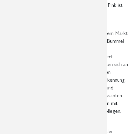
Marktplatz und vor der Oper am Augustusplatz. Pink ist
schrill und erregt Aufmerksamkeit – das hat die
Veranstaltung bewiesen!
Ein buntes und interessiertes Publikum war auf dem Markt
unterwegs, viele davon sicher ganz zufällig beim Bummel
durch die Stadt. Einige folgten dem fachlichen
Bühnenprogramm, wunderbar locker und engagiert
moderiert von Bärbel Schäfer. Andere informierten sich an
den einzelnen Ständen verteilt über den gesamten
Marktplatz über das Thema Brustkrebs, seine Erkennung,
die Behandlungsmöglichkeiten, Heilungschancen und
Präventionsmaßnahmen. Dabei kam es zu interessanten
und zeitweise auch sehr berührenden Gesprächen mit
Betroffenen, Angehörigen, Interessierten und Kollegen.
Auch das war ein dankenswerter Effekt dieser
Veranstaltung: Mitarbeiterinnen und Mitarbeiter der